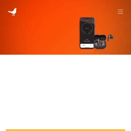
跳
过
内
容